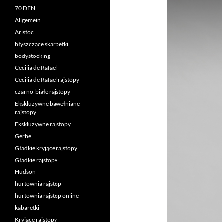
70 DEN
Allgemein
Aristoc
błyszczące skarpetki
bodystocking
Cecilia de Rafael
Cecilia de Rafael rajstopy
czarno-białe rajstopy
Ekskluzywne bawełniane
rajstopy
Ekskluzywne rajstopy
Gerbe
Gładkie kryjące rajstopy
Gładkie rajstopy
Hudson
hurtownia rajstop
hurtownia rajstop online
kabaretki
Kryjące rajstopy