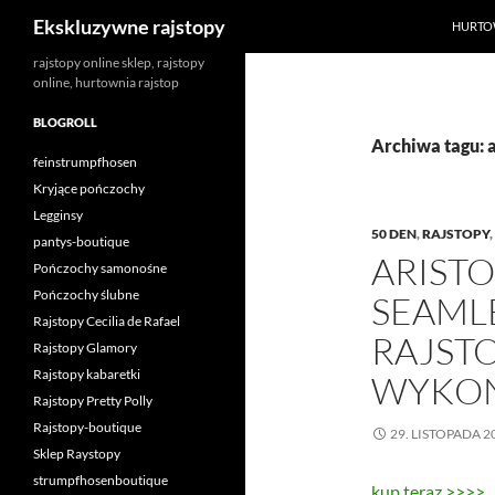
Szukaj
Ekskluzywne rajstopy
HURTO
Przejdź
rajstopy online sklep, rajstopy
online, hurtownia rajstop
do
treści
BLOGROLL
Archiwa tagu: a
feinstrumpfhosen
Kryjące pończochy
Legginsy
50 DEN
,
RAJSTOPY
,
pantys-boutique
ARISTO
Pończochy samonośne
Pończochy ślubne
SEAML
Rajstopy Cecilia de Rafael
RAJST
Rajstopy Glamory
Rajstopy kabaretki
WYKOŃ
Rajstopy Pretty Polly
Rajstopy-boutique
29. LISTOPADA 2
Sklep Raystopy
strumpfhosenboutique
kup teraz >>>>