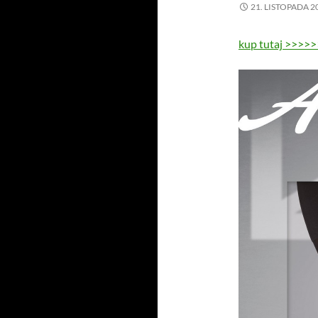
21. LISTOPADA 2
kup tutaj
>>>>>