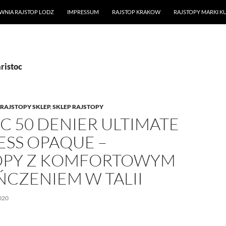
WNIA RAJSTOP LODZ
IMPRESSUM
RAJSTOP KRAKOW
RAJSTOPY MARKI K
ristoc
RAJSTOPY SKLEP
,
SKLEP RAJSTOPY
C 50 DENIER ULTIMATE
ESS OPAQUE –
OPY Z KOMFORTOWYM
CZENIEM W TALII
020