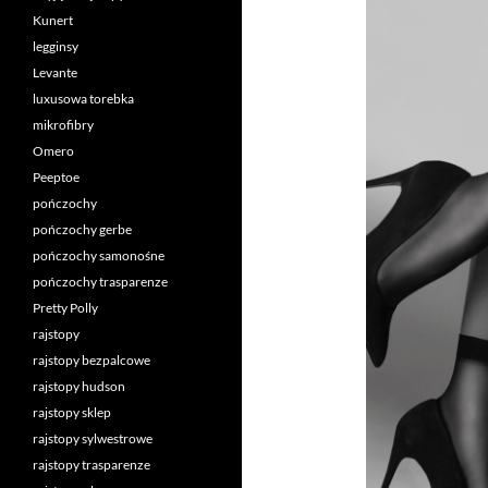
Kunert
legginsy
Levante
luxusowa torebka
mikrofibry
Omero
Peeptoe
pończochy
pończochy gerbe
pończochy samonośne
pończochy trasparenze
Pretty Polly
rajstopy
rajstopy bezpalcowe
rajstopy hudson
rajstopy sklep
rajstopy sylwestrowe
rajstopy trasparenze