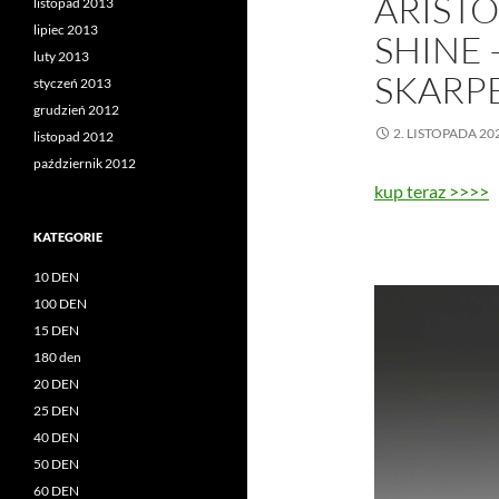
ARISTO
listopad 2013
lipiec 2013
SHINE 
luty 2013
SKARP
styczeń 2013
grudzień 2012
2. LISTOPADA 20
listopad 2012
październik 2012
kup teraz >>>>
KATEGORIE
10 DEN
100 DEN
15 DEN
180 den
20 DEN
25 DEN
40 DEN
50 DEN
60 DEN