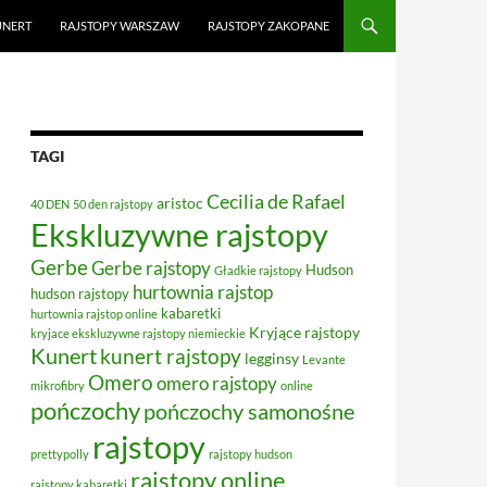
UNERT
RAJSTOPY WARSZAW
RAJSTOPY ZAKOPANE
TAGI
Cecilia de Rafael
aristoc
40 DEN
50 den rajstopy
Ekskluzywne rajstopy
Gerbe
Gerbe rajstopy
Hudson
Gładkie rajstopy
hurtownia rajstop
hudson rajstopy
kabaretki
hurtownia rajstop online
Kryjące rajstopy
kryjace ekskluzywne rajstopy niemieckie
Kunert
kunert rajstopy
legginsy
Levante
Omero
omero rajstopy
mikrofibry
online
pończochy
pończochy samonośne
rajstopy
prettypolly
rajstopy hudson
rajstopy online
rajstopy kabaretki