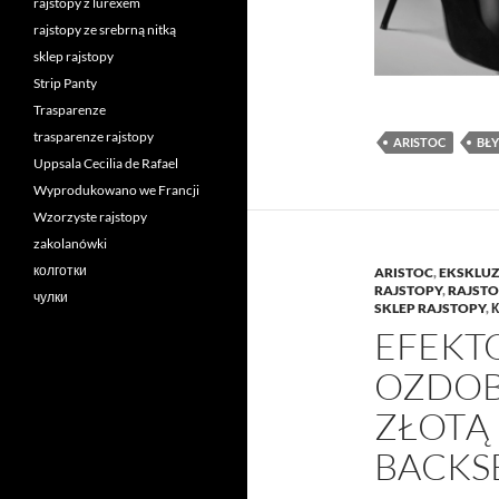
rajstopy z lurexem
rajstopy ze srebrną nitką
sklep rajstopy
Strip Panty
Trasparenze
trasparenze rajstopy
ARISTOC
BŁY
Uppsala Cecilia de Rafael
Wyprodukowano we Francji
Wzorzyste rajstopy
zakolanówki
колготки
ARISTOC
,
EKSKLUZ
RAJSTOPY
,
RAJSTO
чулки
SKLEP RAJSTOPY
,
EFEKT
OZDOB
ZŁOTĄ
BACKS