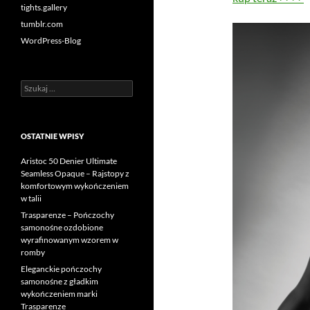
tights.gallery
tumblr.com
WordPress-Blog
Szukaj:
OSTATNIE WPISY
Aristoc 50 Denier Ultimate
Seamless Opaque – Rajstopy z
komfortowym wykończeniem
w talii
Trasparenze – Pończochy
samonośne ozdobione
wyrafinowanym wzorem w
romby
Eleganckie pończochy
samonośne z gładkim
wykończeniem marki
Trasparenze