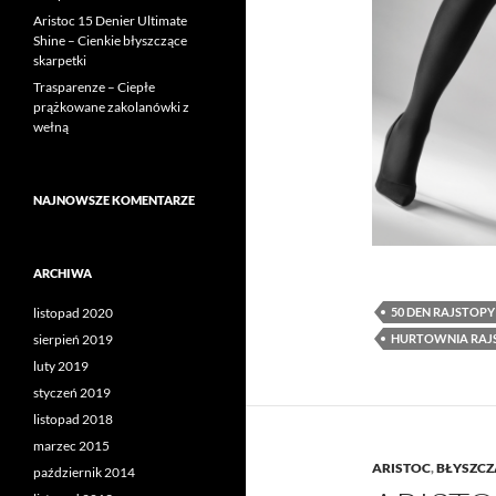
Aristoc 15 Denier Ultimate
Shine – Cienkie błyszczące
skarpetki
Trasparenze – Ciepłe
prążkowane zakolanówki z
wełną
NAJNOWSZE KOMENTARZE
ARCHIWA
50 DEN RAJSTOPY
listopad 2020
HURTOWNIA RAJ
sierpień 2019
luty 2019
styczeń 2019
listopad 2018
marzec 2015
ARISTOC
,
BŁYSZCZ
październik 2014