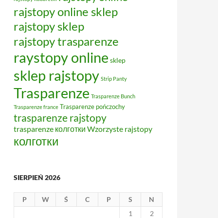
rajstopy online sklep
rajstopy sklep
rajstopy trasparenze
raystopy online
sklep
sklep rajstopy
Strip Panty
Trasparenze
Trasparenze Bunch
Trasparenze pończochy
Trasparenze france
trasparenze rajstopy
trasparenze колготки
Wzorzyste rajstopy
колготки
SIERPIEŃ 2026
P
W
Ś
C
P
S
N
1
2