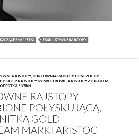
SZCZĄCE SKARPETKI
EKSKLUZYWNE RAJSTOPY
YWNE RAJSTOPY
,
HURTOWNIA RAJSTOP
,
POŃCZOCHY
,
PY SKLEP
,
RAJSTOPY SYLWESTROWE
,
RAJSTOPY Z LUREXEM
,
КОЛГОТКИ
,
ЧУЛКИ
OWNE RAJSTOPY
IONE POŁYSKUJĄCĄ,
 NITKĄ GOLD
EAM MARKI ARISTOC