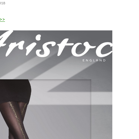
018
>>