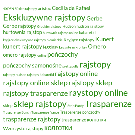
Cecilia de Rafael
aristoc
40 DEN
50 den rajstopy
Ekskluzywne rajstopy
Gerbe
Gerbe rajstopy
Hudson
hudson rajstopy
Gładkie rajstopy
hurtownia rajstop
kabaretki
hurtownia rajstop online
Kunert
Kryjące rajstopy
kryjace ekskluzywne rajstopy niemieckie
kunert rajstopy
Omero
legginsy
Levante
mikrofibry
pończochy
omero rajstopy
online
rajstopy
pończochy samonośne
prettypolly
rajstopy online
rajstopy hudson
rajstopy kabaretki
rajstopy online sklep
rajstopy sklep
raystopy online
rajstopy trasparenze
sklep rajstopy
Trasparenze
sklep
Strip Panty
Trasparenze pończochy
Trasparenze Bunch
Trasparenze france
trasparenze rajstopy
trasparenze колготки
колготки
Wzorzyste rajstopy