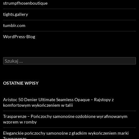
strumpfhosenboutique
tights.gallery
tumblr.com
WordPress-Blog
Szukaj:
OSTATNIE WPISY
Aristoc 50 Denier Ultimate Seamless Opaque – Rajstopy z
komfortowym wykończeniem w talii
Trasparenze – Pończochy samonośne ozdobione wyrafinowanym
wzorem w romby
Eleganckie pończochy samonośne z gładkim wykończeniem marki
Trasparenze