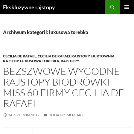
Przejdź
Szukaj
Ekskluzywne rajstopy
do
MENU
treści
GŁÓWN
Archiwum kategorii: luxusowa torebka
CECILIA DE RAFAEL
,
CECILIA DE RAFAEL RAJSTOPY
,
HURTOWNIA
RAJSTOP
,
LUXUSOWA TOREBKA
,
RAJSTOPY
BEZSZWOWE WYGODNE
RAJSTOPY BIODRÓWKI
MISS 60 FIRMY CECILIA DE
RAFAEL
14. GRUDNIA 2012
DODAJ KOMENTARZ