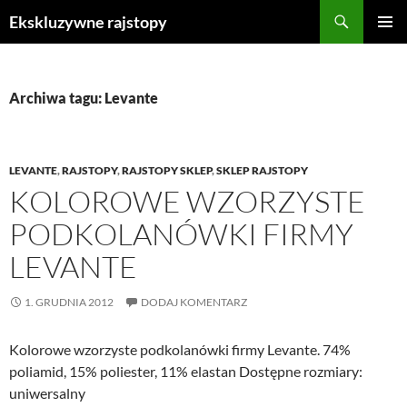
Przejdź
Szukaj
Ekskluzywne rajstopy
do
MENU
treści
GŁÓWN
Archiwa tagu: Levante
LEVANTE
,
RAJSTOPY
,
RAJSTOPY SKLEP
,
SKLEP RAJSTOPY
KOLOROWE WZORZYSTE
PODKOLANÓWKI FIRMY
LEVANTE
1. GRUDNIA 2012
DODAJ KOMENTARZ
Kolorowe wzorzyste podkolanówki firmy Levante. 74%
poliamid, 15% poliester, 11% elastan Dostępne rozmiary:
uniwersalny