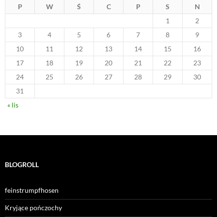
P
W
Ś
C
P
S
N
1
2
3
4
5
6
7
8
9
10
11
12
13
14
15
16
17
18
19
20
21
22
23
24
25
26
27
28
29
30
31
« lis
BLOGROLL
feinstrumpfhosen
Kryjące pończochy