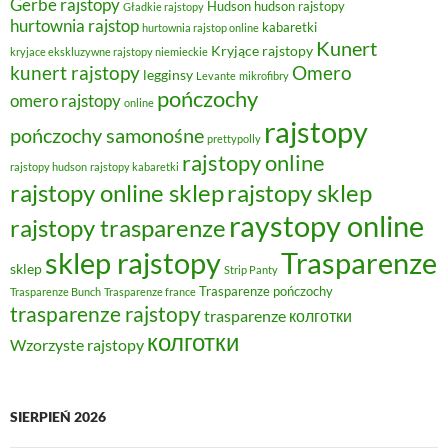
Gerbe rajstopy
Hudson
hudson rajstopy
Gładkie rajstopy
hurtownia rajstop
kabaretki
hurtownia rajstop online
Kunert
Kryjące rajstopy
kryjace ekskluzywne rajstopy niemieckie
kunert rajstopy
Omero
legginsy
Levante
mikrofibry
pończochy
omero rajstopy
online
rajstopy
pończochy samonośne
prettypolly
rajstopy online
rajstopy hudson
rajstopy kabaretki
rajstopy online sklep
rajstopy sklep
raystopy online
rajstopy trasparenze
sklep rajstopy
Trasparenze
sklep
Strip Panty
Trasparenze pończochy
Trasparenze Bunch
Trasparenze france
trasparenze rajstopy
trasparenze колготки
колготки
Wzorzyste rajstopy
SIERPIEŃ 2026