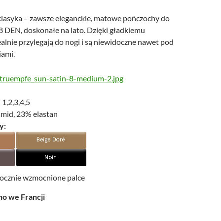
lasyka – zawsze eleganckie, matowe pończochy do
8 DEN, doskonałe na lato. Dzięki gładkiemu
alnie przylegają do nogi i są niewidoczne nawet pod
iami.
1,2,3,4,5
amid, 23% elastan
y:
ocznie wzmocnione palce
 we Francji