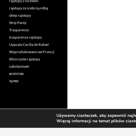
rajstopy z lurexem
rajstopy ze srebrną nitką
sklep rajstopy
Strip Panty
Trasparenze
trasparenze rajstopy
Uppsala Cecilia de Rafael
Wyprodukowano we Francji
Wzorzyste rajstopy
zakolanówki
колготки
чулки
Używamy ciasteczek, aby zapewnić najle
Więcej informacji na temat plików cias