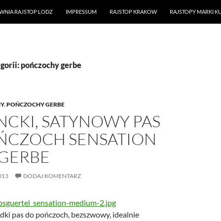
WNIA RAJSTOP LODZ
IMPRESSUM
RAJSTOP KRAKOW
RAJSTOPY MARKI K
orii: pończochy gerbe
Y
,
POŃCZOCHY GERBE
NCKI, SATYNOWY PAS
ŃCZOCH SENSATION
 GERBE
013
DODAJ KOMENTARZ
adki pas do pończoch, bezszwowy, idealnie