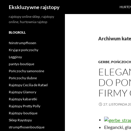
Szukaj
Ekskluzywne rajstopy
HURTO
Przejdź
rajstopy online sklep, rajstopy
online, hurtownia rajstop
do
treści
BLOGROLL
Archiwum kateg
feinstrumpfhosen
Kryjące pończochy
Legginsy
GERBE
,
POŃCZOCH
pantys-boutique
ELEGA
Pończochy samonośne
Pończochy ślubne
DO PO
Rajstopy Cecilia de Rafael
FIRMY
Rajstopy Glamory
Rajstopy kabaretki
27. LISTOPADA 2
Rajstopy Pretty Polly
Rajstopy-boutique
Sklep Raystopy
Elegancki, gł
strumpfhosenboutique