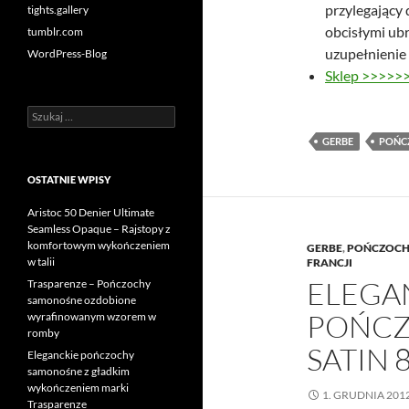
przylegający 
tights.gallery
obcisłymi ub
tumblr.com
uzupełnienie 
WordPress-Blog
Sklep >>>>>
Szukaj:
GERBE
POŃC
OSTATNIE WPISY
Aristoc 50 Denier Ultimate
Seamless Opaque – Rajstopy z
komfortowym wykończeniem
GERBE
,
POŃCZOCH
w talii
FRANCJI
ELEGA
Trasparenze – Pończochy
samonośne ozdobione
POŃCZ
wyrafinowanym wzorem w
romby
SATIN 
Eleganckie pończochy
samonośne z gładkim
wykończeniem marki
1. GRUDNIA 201
Trasparenze