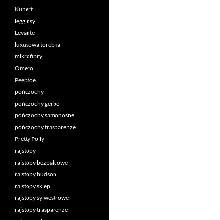
Kunert
legginsy
Levante
luxusowa torebka
mikrofibry
Omero
Peeptoe
pończochy
pończochy gerbe
pończochy samonośne
pończochy trasparenze
Pretty Polly
rajstopy
rajstopy bezpalcowe
rajstopy hudson
rajstopy sklep
rajstopy sylwestrowe
rajstopy trasparenze