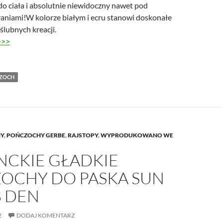
do ciała i absolutnie niewidoczny nawet pod
raniami!W kolorze białym i ecru stanowi doskonałe
ślubnych kreacji.
>>>
ZOCH
Y
,
POŃCZOCHY GERBE
,
RAJSTOPY
,
WYPRODUKOWANO WE
NCKIE GŁADKIE
OCHY DO PASKA SUN
8 DEN
2
DODAJ KOMENTARZ