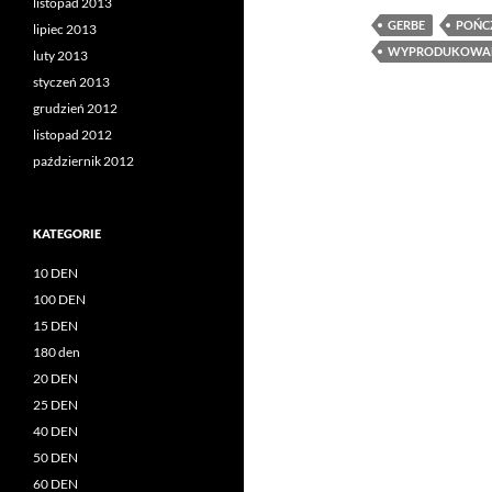
listopad 2013
GERBE
POŃC
lipiec 2013
WYPRODUKOWAN
luty 2013
styczeń 2013
grudzień 2012
listopad 2012
październik 2012
KATEGORIE
10 DEN
100 DEN
15 DEN
180 den
20 DEN
25 DEN
40 DEN
50 DEN
60 DEN