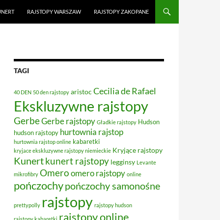
UNERT
RAJSTOPY WARSZAW
RAJSTOPY ZAKOPANE
TAGI
Cecilia de Rafael
aristoc
40 DEN
50 den rajstopy
Ekskluzywne rajstopy
Gerbe
Gerbe rajstopy
Hudson
Gładkie rajstopy
hurtownia rajstop
hudson rajstopy
kabaretki
hurtownia rajstop online
Kryjące rajstopy
kryjace ekskluzywne rajstopy niemieckie
Kunert
kunert rajstopy
legginsy
Levante
Omero
omero rajstopy
mikrofibry
online
pończochy
pończochy samonośne
rajstopy
prettypolly
rajstopy hudson
rajstopy online
rajstopy kabaretki