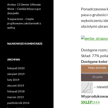
Aristoc 15 Denier Ultimate
Ponadczasowa k
Shine – Cienkie błyszczące
skarpetki
pasa o grubości 
Trasparenze – Ciepłe
wykończeniu ide
prążkowane zakolanówki z
obcisłymi ubran
wełną
NAJNOWSZE KOMENTARZE
Dostępne rozm.: 
Skład: 77% poli
ARCHIWA
Dostępne kolor
listopad 2020
sierpień 2019
luty 2019
styczeń 2019
– niewid
listopad 2018
Wyprodukowano
marzec 2015
SKLEP:>>>
październik 2014