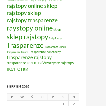
rajstopy online sklep
rajstopy sklep
rajstopy trasparenze
raystopy online
sklep
sklep rajstopy
Strip Panty
Trasparenze
Trasparenze Bunch
Trasparenze pończochy
Trasparenze france
trasparenze rajstopy
trasparenze колготки
Wzorzyste rajstopy
колготки
SIERPIEŃ 2026
P
W
Ś
C
P
S
N
1
2