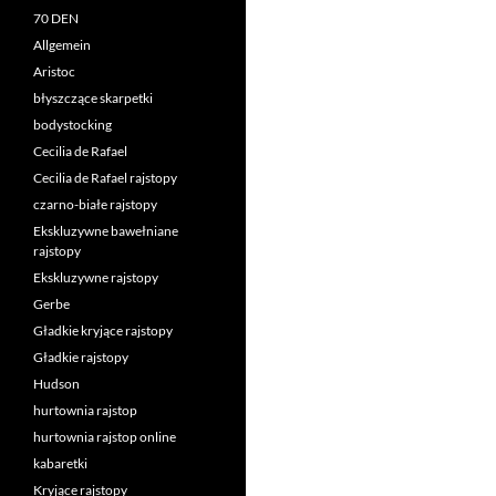
70 DEN
Allgemein
Aristoc
błyszczące skarpetki
bodystocking
Cecilia de Rafael
Cecilia de Rafael rajstopy
czarno-białe rajstopy
Ekskluzywne bawełniane
rajstopy
Ekskluzywne rajstopy
Gerbe
Gładkie kryjące rajstopy
Gładkie rajstopy
Hudson
hurtownia rajstop
hurtownia rajstop online
kabaretki
Kryjące rajstopy