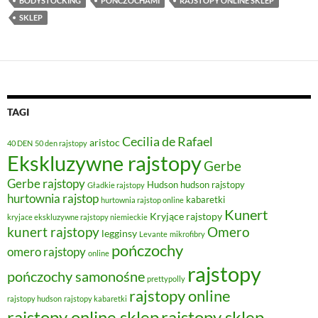
BODYSTOCKING
POŃCZOCHAMI
RAJSTOPY ONLINE SKLEP
SKLEP
TAGI
Cecilia de Rafael
aristoc
40 DEN
50 den rajstopy
Ekskluzywne rajstopy
Gerbe
Gerbe rajstopy
Hudson
hudson rajstopy
Gładkie rajstopy
hurtownia rajstop
kabaretki
hurtownia rajstop online
Kunert
Kryjące rajstopy
kryjace ekskluzywne rajstopy niemieckie
kunert rajstopy
Omero
legginsy
Levante
mikrofibry
pończochy
omero rajstopy
online
rajstopy
pończochy samonośne
prettypolly
rajstopy online
rajstopy hudson
rajstopy kabaretki
rajstopy online sklep
rajstopy sklep