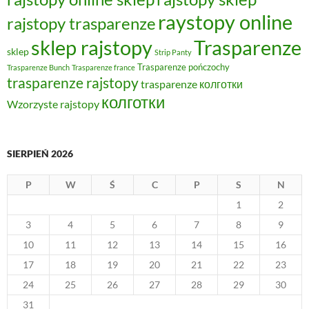
raystopy online
rajstopy trasparenze
sklep rajstopy
Trasparenze
sklep
Strip Panty
Trasparenze pończochy
Trasparenze Bunch
Trasparenze france
trasparenze rajstopy
trasparenze колготки
колготки
Wzorzyste rajstopy
SIERPIEŃ 2026
P
W
Ś
C
P
S
N
1
2
3
4
5
6
7
8
9
10
11
12
13
14
15
16
17
18
19
20
21
22
23
24
25
26
27
28
29
30
31