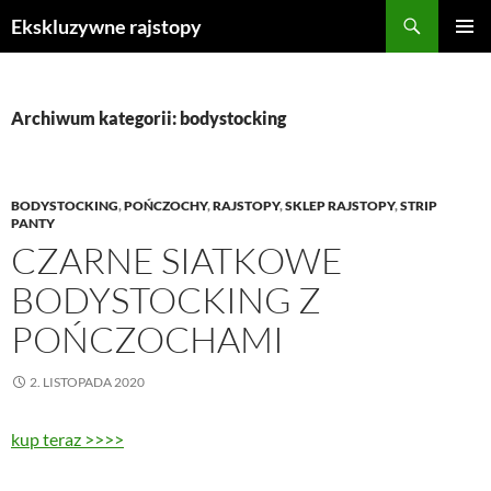
Przejdź
Szukaj
Ekskluzywne rajstopy
do
MENU
treści
GŁÓWN
Archiwum kategorii: bodystocking
BODYSTOCKING
,
POŃCZOCHY
,
RAJSTOPY
,
SKLEP RAJSTOPY
,
STRIP
PANTY
CZARNE SIATKOWE
BODYSTOCKING Z
POŃCZOCHAMI
2. LISTOPADA 2020
kup teraz >>>>